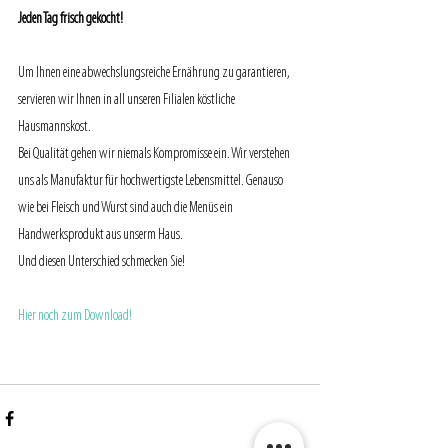
Jeden Tag frisch gekocht!
Um Ihnen eine abwechslungsreiche Ernährung zu garantieren, 
servieren wir Ihnen in all unseren Filialen köstliche 
Hausmannskost.
Bei Qualität gehen wir niemals Kompromisse ein. Wir verstehen 
uns als Manufaktur für hochwertigste Lebensmittel. Genauso 
wie bei Fleisch und Wurst sind auch die Menüs ein 
Handwerksprodukt aus unserm Haus.
Und diesen Unterschied schmecken Sie!
Hier noch zum Download!