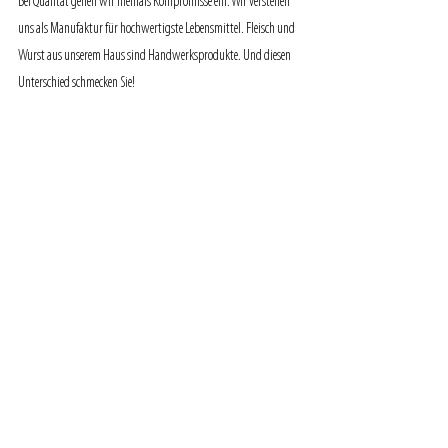
Bei Qualität gehen wir niemals Kompromisse ein. Wir verstehen 
uns als Manufaktur für hochwertigste Lebensmittel. Fleisch und 
Wurst aus unserem Haus sind Handwerksprodukte. Und diesen 
Unterschied schmecken Sie!