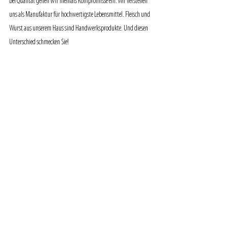
Bei Qualität gehen wir niemals Kompromisse ein. Wir verstehen 
uns als Manufaktur für hochwertigste Lebensmittel. Fleisch und 
Wurst aus unserem Haus sind Handwerksprodukte. Und diesen 
Unterschied schmecken Sie!