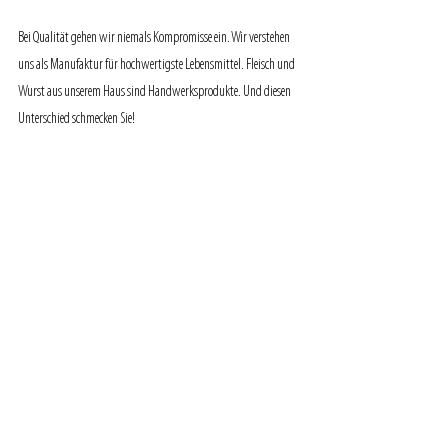
Bei Qualität gehen wir niemals Kompromisse ein. Wir verstehen 
uns als Manufaktur für hochwertigste Lebensmittel. Fleisch und 
Wurst aus unserem Haus sind Handwerksprodukte. Und diesen 
Unterschied schmecken Sie!