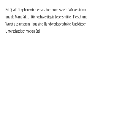
Bei Qualität gehen wir niemals Kompromisse ein. Wir verstehen 
uns als Manufaktur für hochwertigste Lebensmittel. Fleisch und 
Wurst aus unserem Haus sind Handwerksprodukte. Und diesen 
Unterschied schmecken Sie!