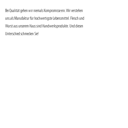
Bei Qualität gehen wir niemals Kompromisse ein. Wir verstehen 
uns als Manufaktur für hochwertigste Lebensmittel. Fleisch und 
Wurst aus unserem Haus sind Handwerksprodukte. Und diesen 
Unterschied schmecken Sie!