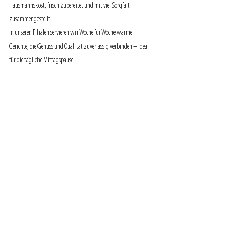
Hausmannskost, frisch zubereitet und mit viel Sorgfalt 
zusammengestellt.
In unseren Filialen servieren wir Woche für Woche warme 
Gerichte, die Genuss und Qualität zuverlässig verbinden – ideal 
für die tägliche Mittagspause.