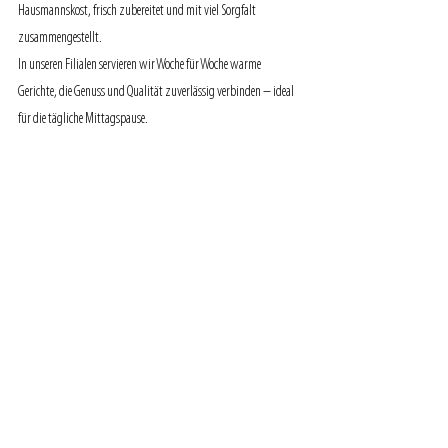
Hausmannskost, frisch zubereitet und mit viel Sorgfalt 
zusammengestellt.
In unseren Filialen servieren wir Woche für Woche warme 
Gerichte, die Genuss und Qualität zuverlässig verbinden – ideal 
für die tägliche Mittagspause.