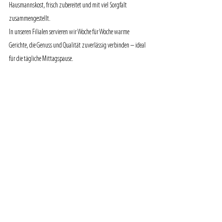
Hausmannskost, frisch zubereitet und mit viel Sorgfalt 
zusammengestellt.
In unseren Filialen servieren wir Woche für Woche warme 
Gerichte, die Genuss und Qualität zuverlässig verbinden – ideal 
für die tägliche Mittagspause.