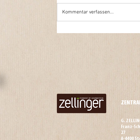
Kommentar verfassen...
ZENTRA
G. ZELLI
Franz-Sc
27
A-4400 St