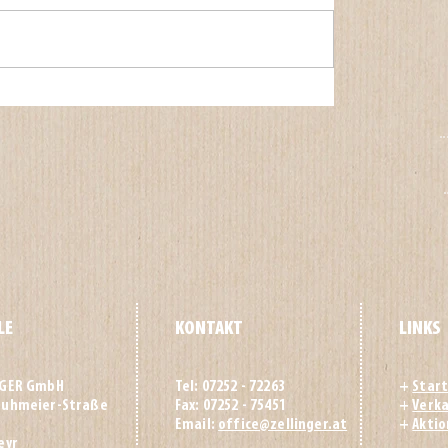
LE
KONTAKT
LINKS
NGER GmbH
Tel: 07252 - 72263
+
Start
huhmeier-Straße
Fax: 07252 - 75451
+
Verka
Email:
office@zellinger.at
+
Akti
eyr