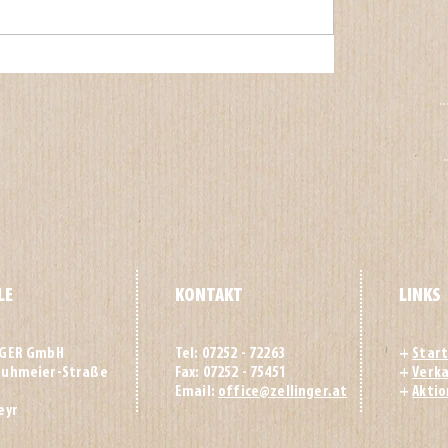
LE
KONTAKT
LINKS
NGER GmbH
Tel: 07252 - 72263
+
Start
huhmeier-Straße
Fax: 07252 - 75451
+
Verka
Email:
office@zellinger.at
+
Akti
eyr