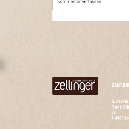
Kommentar verfassen...
ZENTRA
G. ZELLI
Franz-Sc
27
A-4400 St