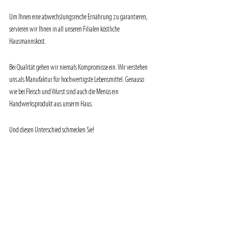
Um Ihnen eine abwechslungsreiche Ernährung zu garantieren, 
servieren wir Ihnen in all unseren Filialen köstliche 
Hausmannskost.
Bei Qualität gehen wir niemals Kompromisse ein. Wir verstehen 
uns als Manufaktur für hochwertigste Lebensmittel. Genauso 
wie bei Fleisch und Wurst sind auch die Menüs ein 
Handwerksprodukt aus unserm Haus.
Und diesen Unterschied schmecken Sie!