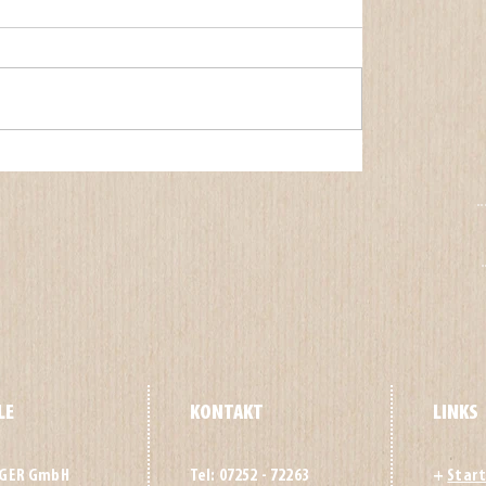
LE
KONTAKT
LINKS
NGER GmbH
Tel: 07252 - 72263
+
Start