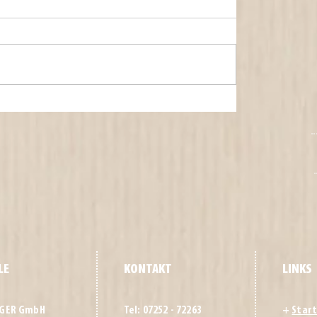
LE
KONTAKT
LINKS
NGER GmbH
Tel: 07252 - 72263
+
Start