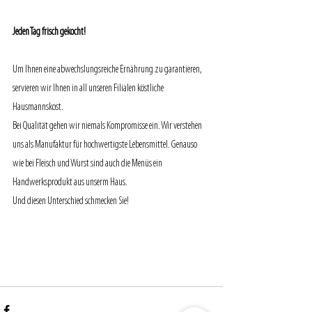
Jeden Tag frisch gekocht!
Um Ihnen eine abwechslungsreiche Ernährung zu garantieren, 
servieren wir Ihnen in all unseren Filialen köstliche 
Hausmannskost.
Bei Qualität gehen wir niemals Kompromisse ein. Wir verstehen 
uns als Manufaktur für hochwertigste Lebensmittel. Genauso 
wie bei Fleisch und Wurst sind auch die Menüs ein 
Handwerksprodukt aus unserm Haus.
Und diesen Unterschied schmecken Sie!