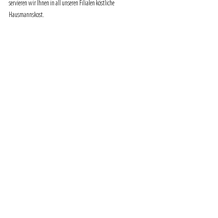
servieren wir Ihnen in all unseren Filialen köstliche 
Hausmannskost.