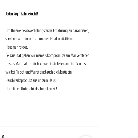
Jeden Tag frisch gekocht!
Um Ihnen eine abwechslungsreiche Ernährung zu garantieren, 
servieren wir Ihnen in all unseren Filialen köstliche 
Hausmannskost.
Bei Qualität gehen wir niemals Kompromisse ein. Wir verstehen 
uns als Manufaktur für hochwertigste Lebensmittel. Genauso 
wie bei Fleisch und Wurst sind auch die Menüs ein 
Handwerksprodukt aus unserm Haus.
Und diesen Unterschied schmecken Sie!