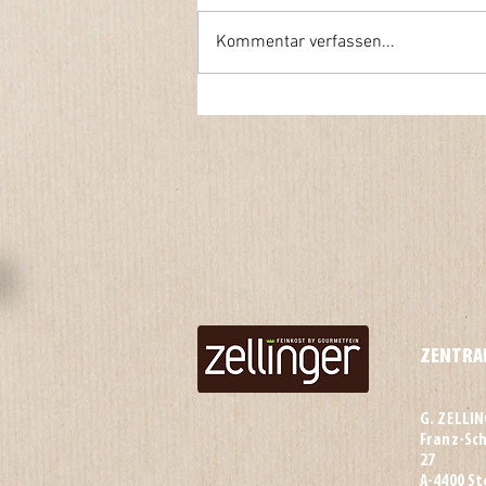
Kommentar verfassen...
ZENTRA
G. ZELLI
Franz-Sc
27
A-4400 St