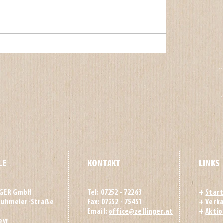
LE
KONTAKT
LINKS
NGER GmbH
Tel: 07252 - 72263
+
Start
huhmeier-Straße
Fax: 07252 - 75451
+
Verka
Email:
office@zellinger.at
+
Akti
eyr