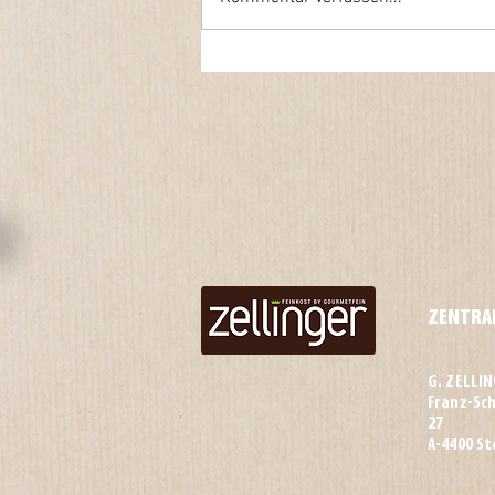
ZENTRA
G. ZELLI
Franz-Sc
27
A-4400 St