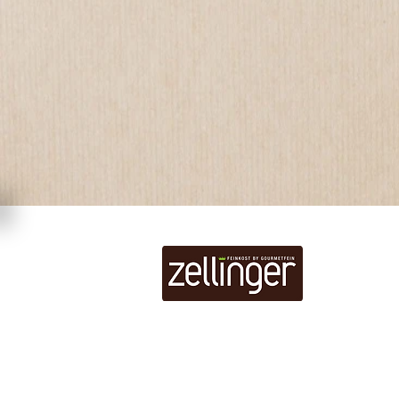
ZENTRA
G. ZELLI
Franz-Sc
27
A-4400 St