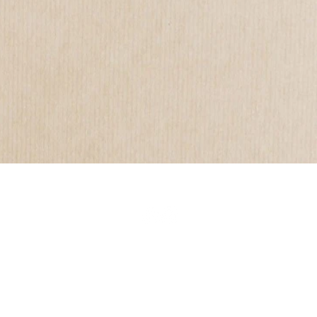
seite
ufsstellen
onen & Menü