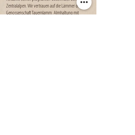
Zentralalpen. Wir vertrauen auf die Lämmer der
Genossenschaft Tauernlamm. Almhaltung mit
Bewegungsfreiheit, besten Kräutern und Gräsern,
ein langsames Wachsen des Tieres und ein
ausgiebiges Abhängen nach der Schlachtung sind
die Voraussetzungen für hochwertiges
Lammfleisch.
ZU UNSEREN PARTNERN
KITZFLEISCH
Kitzfleisch ist bei Genießern und bei
gesundheitsbewussten Konsumenten wegen des
hohen Eiweiß- und des geringen Fett- und
Cholesteringehalts beliebt. Wir bieten das Fleisch
saisonal zu Ostern an. Die Kitze, die ausschließlich
mit Milch großgezogen werden, beziehen wir von