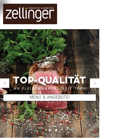
TOP-QUALITÄT
AN FLEISCHWAREN - SEIT 1941!
MENÜ & ANGEBOTE!